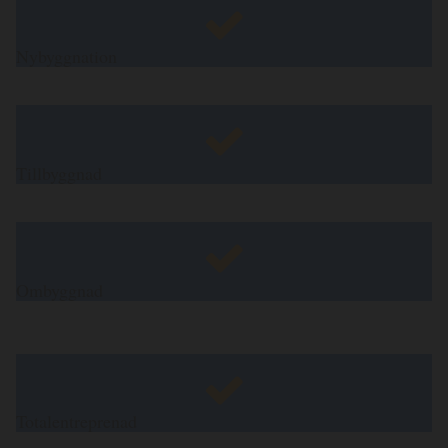
Nybyggnation
Tillbyggnad
Ombyggnad
Totalentreprenad